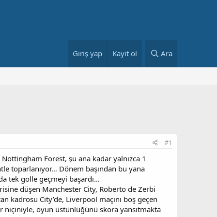
Giriş yap
Kayıt ol
Ara
#1
 Nottingham Forest, şu ana kadar yalnızca 1
üratle toparlanıyor… Dönem başından bu yana
da tek golle geçmeyi başardı…
risine düşen Manchester City, Roberto de Zerbi
atan kadrosu City’de, Liverpool maçını boş geçen
ar niçiniyle, oyun üstünlüğünü skora yansıtmakta