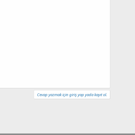
Cevap yazmak için giriş yap yada kayıt ol.