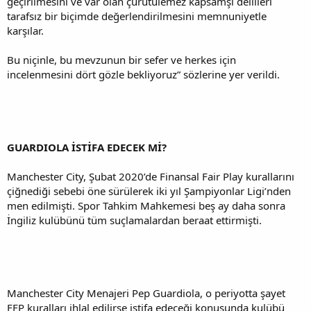
geçirilmesini ve var olan çürütülemez kapsamşı delilleri
tarafsız bir biçimde değerlendirilmesini memnuniyetle
karşılar.
Bu niçinle, bu mevzunun bir sefer ve herkes için
incelenmesini dört gözle bekliyoruz” sözlerine yer verildi.
GUARDIOLA İSTİFA EDECEK Mİ?
Manchester City, Şubat 2020’de Finansal Fair Play kurallarını
çiğnediği sebebi öne sürülerek iki yıl Şampiyonlar Ligi’nden
men edilmişti. Spor Tahkim Mahkemesi beş ay daha sonra
İngiliz kulübünü tüm suçlamalardan beraat ettirmişti.
Manchester City Menajeri Pep Guardiola, o periyotta şayet
FFP kuralları ihlal edilirse istifa edeceği konusunda kulübü