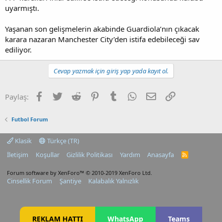
uyarmıştı.
Yaşanan son gelişmelerin akabinde Guardiola’nın çıkacak
karara nazaran Manchester City’den istifa edebileceği sav
ediliyor.
Cevap yazmak için giriş yap yada kayıt ol.
Facebook
Twitter
Reddit
Pinterest
Tumblr
WhatsApp
E-posta
Link
Paylaş:
Futbol Forum
Klasik
Türkçe (TR)
İletişim
Koşullar
Gizlilik Politikası
Yardım
Anasayfa
R
S
S
Forum software by XenForo™
© 2010-2019 XenForo Ltd.
Cinsellik Forum
Şantiye
Kalabalık Yalnızlık
REKLAM HATTI
WhatsApp
Teams