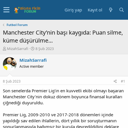
Giriş yap
Kayıt ol
Futbol Forum
Manchester City’nin başı kaygıda: Puan silme,
küme düşürülme…
K
B
MizahSarrafi
8 Şub 2023
o
a
n
ş
MizahSarrafi
u
l
Active member
y
a
u
n
b
g
8 Şub 2023
#1
a
ı
ş
ç
Son senelerda Premier Lig’in en kuvvetli ekibi olmayı başaran
l
t
Manchester City’nin dokuz dönem boyunca finansal kuralları
a
a
çiğnediği duyuruldu.
t
r
a
i
Premier Lig, 2009-2010 ve 2017-2018 dönemleri içinde
n
h
yapıldığı sav edilen ihlallerin, dört yıllık bir soruşturmanın
i
sonuçlanmasıyla bağımsız bir kurula devredildiğini deklare