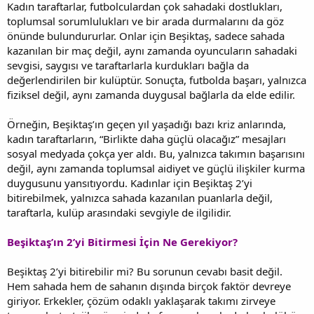
Kadın taraftarlar, futbolculardan çok sahadaki dostlukları,
toplumsal sorumlulukları ve bir arada durmalarını da göz
önünde bulundururlar. Onlar için Beşiktaş, sadece sahada
kazanılan bir maç değil, aynı zamanda oyuncuların sahadaki
sevgisi, saygısı ve taraftarlarla kurdukları bağla da
değerlendirilen bir kulüptür. Sonuçta, futbolda başarı, yalnızca
fiziksel değil, aynı zamanda duygusal bağlarla da elde edilir.
Örneğin, Beşiktaş’ın geçen yıl yaşadığı bazı kriz anlarında,
kadın taraftarların, “Birlikte daha güçlü olacağız” mesajları
sosyal medyada çokça yer aldı. Bu, yalnızca takımın başarısını
değil, aynı zamanda toplumsal aidiyet ve güçlü ilişkiler kurma
duygusunu yansıtıyordu. Kadınlar için Beşiktaş 2’yi
bitirebilmek, yalnızca sahada kazanılan puanlarla değil,
taraftarla, kulüp arasındaki sevgiyle de ilgilidir.
Beşiktaş’ın 2’yi Bitirmesi İçin Ne Gerekiyor?
Beşiktaş 2’yi bitirebilir mi? Bu sorunun cevabı basit değil.
Hem sahada hem de sahanın dışında birçok faktör devreye
giriyor. Erkekler, çözüm odaklı yaklaşarak takımı zirveye