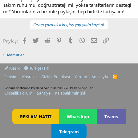
Takım ruhu mu, doğru strateji mi, yoksa taraftarların desteği
mi? Yorumlarınızı bizimle paylaşın, hep birlikte tartışalım!
Cevap yazmak için giriş yap yada kayıt ol.
Facebook
Twitter
Reddit
Pinterest
Tumblr
WhatsApp
E-posta
Link
Paylaş:
Memurlar
Klasik
Türkçe (TR)
İletişim
Koşullar
Gizlilik Politikası
Yardım
Anasayfa
R
S
S
Forum software by XenForo™
© 2010-2019 XenForo Ltd.
Cinsellik Forum
Şantiye
Kalabalık Yalnızlık
REKLAM HATTI
WhatsApp
Teams
Telegram