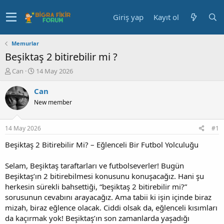
Giriş yap
Kayıt ol
Memurlar
Beşiktaş 2 bitirebilir mi ?
K
B
Can
14 May 2026
o
a
n
ş
Can
u
l
New member
y
a
u
n
b
g
14 May 2026
#1
a
ı
ş
ç
Beşiktaş 2 Bitirebilir Mi? – Eğlenceli Bir Futbol Yolculuğu
l
t
a
a
Selam, Beşiktaş taraftarları ve futbolseverler! Bugün
t
r
Beşiktaş’ın 2 bitirebilmesi konusunu konuşacağız. Hani şu
a
i
herkesin sürekli bahsettiği, “beşiktaş 2 bitirebilir mi?”
n
h
sorusunun cevabını arayacağız. Ama tabii ki işin içinde biraz
i
mizah, biraz eğlence olacak. Ciddi olsak da, eğlenceli kısımları
da kaçırmak yok! Beşiktaş’ın son zamanlarda yaşadığı