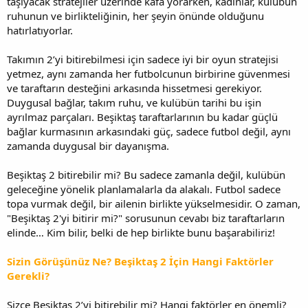
taşıyacak stratejiler üzerinde kafa yorarken, kadınlar, kulübün
ruhunun ve birlikteliğinin, her şeyin önünde olduğunu
hatırlatıyorlar.
Takımın 2’yi bitirebilmesi için sadece iyi bir oyun stratejisi
yetmez, aynı zamanda her futbolcunun birbirine güvenmesi
ve taraftarın desteğini arkasında hissetmesi gerekiyor.
Duygusal bağlar, takım ruhu, ve kulübün tarihi bu işin
ayrılmaz parçaları. Beşiktaş taraftarlarının bu kadar güçlü
bağlar kurmasının arkasındaki güç, sadece futbol değil, aynı
zamanda duygusal bir dayanışma.
Beşiktaş 2 bitirebilir mi? Bu sadece zamanla değil, kulübün
geleceğine yönelik planlamalarla da alakalı. Futbol sadece
topa vurmak değil, bir ailenin birlikte yükselmesidir. O zaman,
"Beşiktaş 2'yi bitirir mi?" sorusunun cevabı biz taraftarların
elinde… Kim bilir, belki de hep birlikte bunu başarabiliriz!
Sizin Görüşünüz Ne? Beşiktaş 2 İçin Hangi Faktörler
Gerekli?
Sizce Beşiktaş 2’yi bitirebilir mi? Hangi faktörler en önemli?