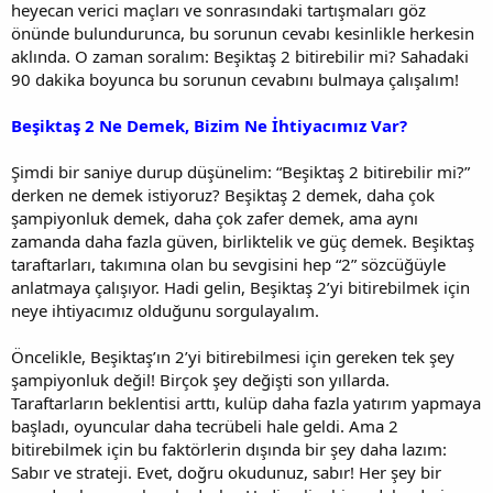
heyecan verici maçları ve sonrasındaki tartışmaları göz
önünde bulundurunca, bu sorunun cevabı kesinlikle herkesin
aklında. O zaman soralım: Beşiktaş 2 bitirebilir mi? Sahadaki
90 dakika boyunca bu sorunun cevabını bulmaya çalışalım!
Beşiktaş 2 Ne Demek, Bizim Ne İhtiyacımız Var?
Şimdi bir saniye durup düşünelim: “Beşiktaş 2 bitirebilir mi?”
derken ne demek istiyoruz? Beşiktaş 2 demek, daha çok
şampiyonluk demek, daha çok zafer demek, ama aynı
zamanda daha fazla güven, birliktelik ve güç demek. Beşiktaş
taraftarları, takımına olan bu sevgisini hep “2” sözcüğüyle
anlatmaya çalışıyor. Hadi gelin, Beşiktaş 2’yi bitirebilmek için
neye ihtiyacımız olduğunu sorgulayalım.
Öncelikle, Beşiktaş’ın 2’yi bitirebilmesi için gereken tek şey
şampiyonluk değil! Birçok şey değişti son yıllarda.
Taraftarların beklentisi arttı, kulüp daha fazla yatırım yapmaya
başladı, oyuncular daha tecrübeli hale geldi. Ama 2
bitirebilmek için bu faktörlerin dışında bir şey daha lazım:
Sabır ve strateji. Evet, doğru okudunuz, sabır! Her şey bir