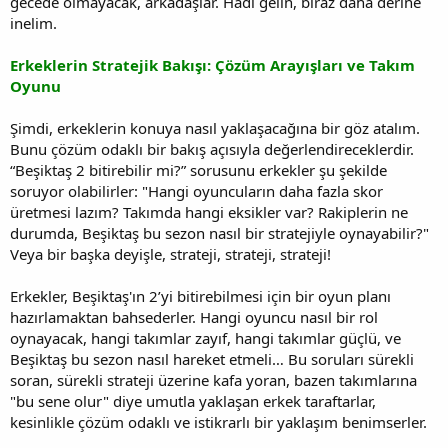
gecede olmayacak, arkadaşlar. Hadi gelin, biraz daha derine
inelim.
Erkeklerin Stratejik Bakışı: Çözüm Arayışları ve Takım
Oyunu
Şimdi, erkeklerin konuya nasıl yaklaşacağına bir göz atalım.
Bunu çözüm odaklı bir bakış açısıyla değerlendireceklerdir.
“Beşiktaş 2 bitirebilir mi?” sorusunu erkekler şu şekilde
soruyor olabilirler: "Hangi oyuncuların daha fazla skor
üretmesi lazım? Takımda hangi eksikler var? Rakiplerin ne
durumda, Beşiktaş bu sezon nasıl bir stratejiyle oynayabilir?"
Veya bir başka deyişle, strateji, strateji, strateji!
Erkekler, Beşiktaş'ın 2’yi bitirebilmesi için bir oyun planı
hazırlamaktan bahsederler. Hangi oyuncu nasıl bir rol
oynayacak, hangi takımlar zayıf, hangi takımlar güçlü, ve
Beşiktaş bu sezon nasıl hareket etmeli… Bu soruları sürekli
soran, sürekli strateji üzerine kafa yoran, bazen takımlarına
"bu sene olur" diye umutla yaklaşan erkek taraftarlar,
kesinlikle çözüm odaklı ve istikrarlı bir yaklaşım benimserler.