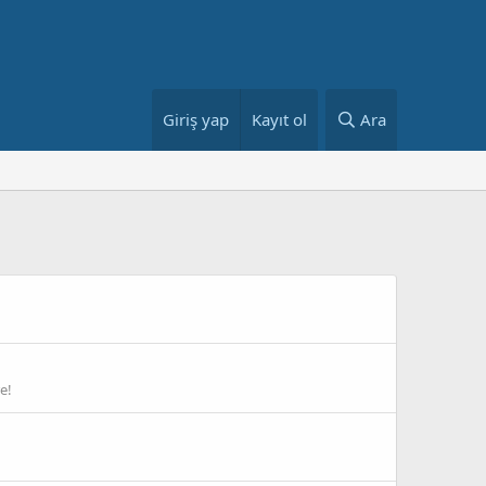
Giriş yap
Kayıt ol
Ara
e!