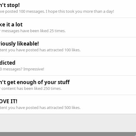
't stop!
ve posted 100 messages. I hope this took you more than a day!
ike it a lot
 messages have been liked 25 times.
iously likeable!
ent you have posted has attracted 100 likes.
dicted
00 messages? Impressive!
n't get enough of your stuff
 content has been liked 250 times.
OVE IT!
ent you have posted has attracted 500 likes.