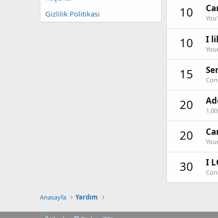
Can
10
Gizlilik Politikası
You'
I l
10
Your
Ser
15
Cont
Ad
20
1,0
Ca
20
Your
I L
30
Cont
Anasayfa
Yardım