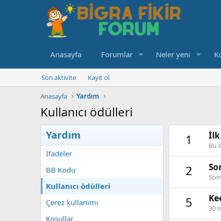
Anasayfa
Forumlar
Neler yeni
Ku
Son aktivite
Kayıt ol
Anasayfa
Yardım
Kullanıcı ödülleri
Yardım
İlk
1
Bu ö
İfadeler
So
2
BB Kodu
Some
Kullanıcı ödülleri
Ke
5
Çerez kullanımı
30 m
Koşullar