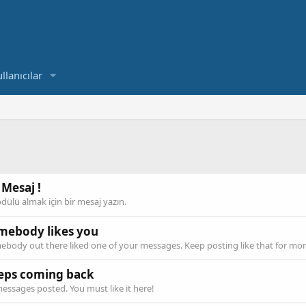
llanıcılar
 Mesaj !
dülü almak için bir mesaj yazın.
mebody likes you
body out there liked one of your messages. Keep posting like that for mor
eps coming back
essages posted. You must like it here!