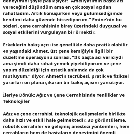
deneyimini şöyle paylaşıyor: “Ameliyatımın başta acı
vereceğini düşündüm ama en çok sosyal açıdan
rahatladım. Artık konuşurken veya gülümsediğimde
kendimi daha güvende hissediyorum.” Emine’nin bu
sözleri, çene cerrahisinin birey üzerindeki duygusal ve
sosyal etkilerini vurgulayan bir örnektir.
Erkeklerin bakış açısı ise genellikle daha pratik olabilir.
40 yaşındaki Ahmet, üst çene kemiğiyle ilgili bir
düzeltme operasyonu sonrası, “İlk başta acı vericiydi
ama şimdi daha rahat yemek yiyebiliyorum ve çene
yapım düzeldiği için estetik anlamda da çok
mutluyum,” diyor. Ahmet’in tecrübesi, pratik ve fiziksel
yararları ön plana çıkaran bir bakış açısını yansıtıyor.
İleriye Dönük: Ağız ve Çene Cerrahisinde Yenilikler ve
Teknolojiler
Ağız ve çene cerrahisi, teknolojik gelişmelerle birlikte
daha hızlı ve etkili hale gelmektedir. 3D görüntüleme,
robotik cerrahiler ve gelişmiş anestezi yöntemleri, hem
cerrahların hem de hastaların deneyimini önemli