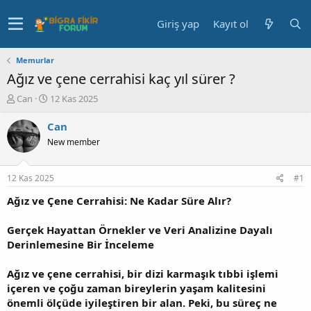
Giriş yap
Kayıt ol
Memurlar
Ağız ve çene cerrahisi kaç yıl sürer ?
K
B
Can
12 Kas 2025
o
a
n
ş
Can
u
l
New member
y
a
u
n
b
g
12 Kas 2025
#1
a
ı
ş
ç
Ağız ve Çene Cerrahisi: Ne Kadar Süre Alır?
l
t
a
a
Gerçek Hayattan Örnekler ve Veri Analizine Dayalı
t
r
Derinlemesine Bir İnceleme
a
i
n
h
Ağız ve çene cerrahisi, bir dizi karmaşık tıbbi işlemi
i
içeren ve çoğu zaman bireylerin yaşam kalitesini
önemli ölçüde iyileştiren bir alan. Peki, bu süreç ne