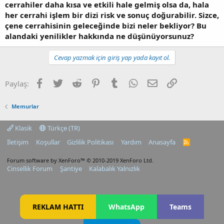
cerrahiler daha kısa ve etkili hale gelmiş olsa da, hala
her cerrahi işlem bir dizi risk ve sonuç doğurabilir. Sizce,
çene cerrahisinin geleceğinde bizi neler bekliyor? Bu
alandaki yenilikler hakkında ne düşünüyorsunuz?
Cevap yazmak için giriş yap yada kayıt ol.
Facebook
Twitter
Reddit
Pinterest
Tumblr
WhatsApp
E-posta
Link
Paylaş:
Memurlar
Klasik
Türkçe (TR)
İletişim
Koşullar
Gizlilik Politikası
Yardım
Anasayfa
R
S
S
Forum software by XenForo™
© 2010-2019 XenForo Ltd.
Cinsellik Forum
Şantiye
Kalabalık Yalnızlık
REKLAM HATTI
WhatsApp
Teams