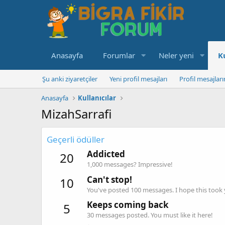
Anasayfa
Forumlar
Neler yeni
K
Şu anki ziyaretçiler
Yeni profil mesajları
Profil mesajlar
Anasayfa
Kullanıcılar
MizahSarrafi
Geçerli ödüller
Addicted
20
1,000 messages? Impressive!
Can't stop!
10
You've posted 100 messages. I hope this took
Keeps coming back
5
30 messages posted. You must like it here!