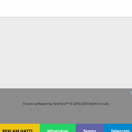
Forum software by XenForo™
© 2010-2019 XenForo Ltd.
REKLAM HATTI
WhatsApp
Teams
Telegram