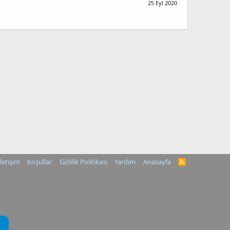
25 Eyl 2020
İletişim
Koşullar
Gizlilik Politikası
Yardım
Anasayfa
R
S
S