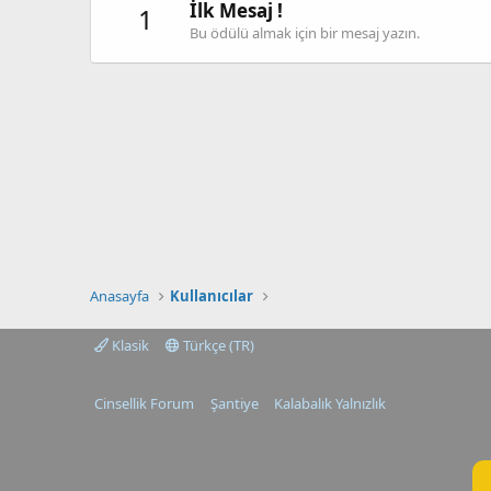
İlk Mesaj !
1
Bu ödülü almak için bir mesaj yazın.
Anasayfa
Kullanıcılar
Klasik
Türkçe (TR)
Cinsellik Forum
Şantiye
Kalabalık Yalnızlık