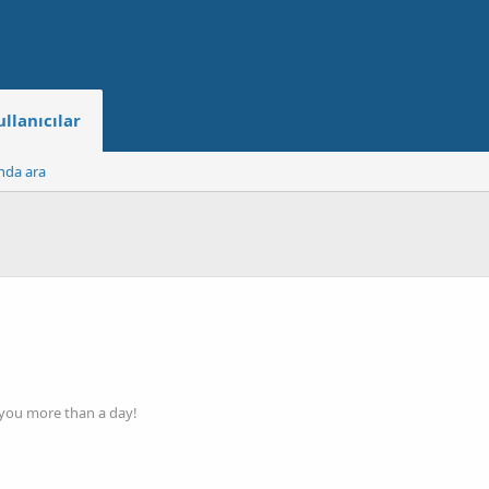
ullanıcılar
ında ara
 you more than a day!